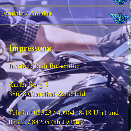
Kontakt / Anfahrt
Impressum:
Inhaber: Rudi Rotschiller
Karler Berg 2
38678 Clausthal-Zellerfeld
Telefon:
05323 / 40964 (8-18 Uhr)
und
05323 / 84205 (ab 19 Uhr)