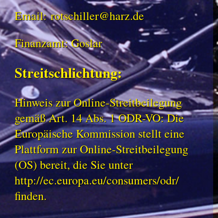
Email:
rotschiller@harz.de
Finanzamt: Goslar
Streitschlichtung:
Hinweis zur Online-Streitbeilegung
gemäß Art. 14 Abs. 1 ODR-VO: Die
Europäische Kommission stellt eine
Plattform zur Online-Streitbeilegung
(OS) bereit, die Sie unter
http://ec.europa.eu/consumers/odr/
finden.